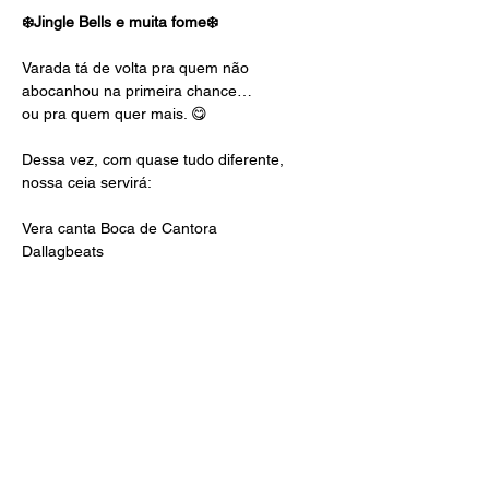
❄️Jingle Bells e muita fome❄️
Varada tá de volta pra quem não 
abocanhou na primeira chance…
ou pra quem quer mais. 😋
Dessa vez, com quase tudo diferente, 
nossa ceia servirá:
Vera canta Boca de Cantora
Dallagbeats
Mostrar mais
Compartilhe esse evento