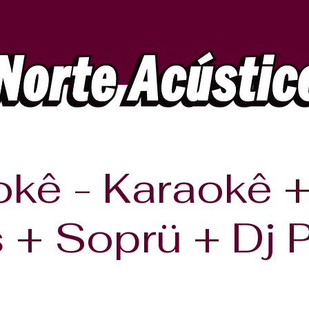
okê - Karaokê 
 + Soprü + Dj 
sex., 23 de ago.
  |  
Palmas