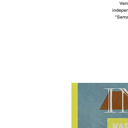
Venh
indepen
"Seman