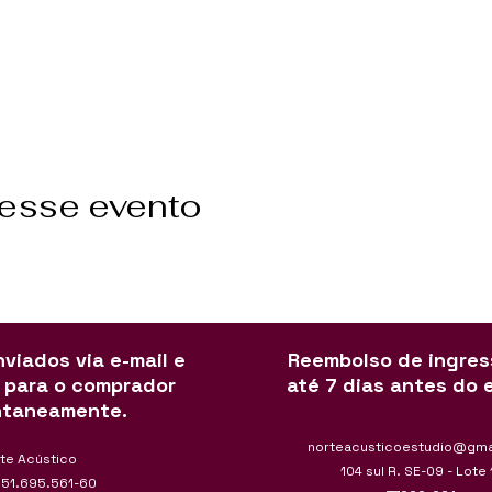
 esse evento
viados via e-mail e
Reembolso de ingre
 para o comprador
até 7 dias antes do 
ntaneamente.
norteacusticoestudio@gma
te Acústico
104 sul R. SE-09 - Lote 
051.695.561-60​