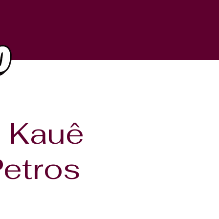
+ Kauê
Petros