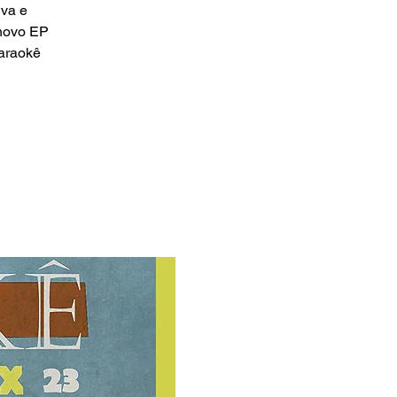
iva e
 novo EP
karaokê