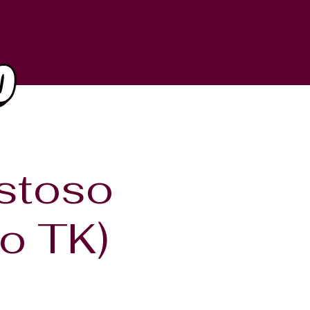
ostoso
no TK)