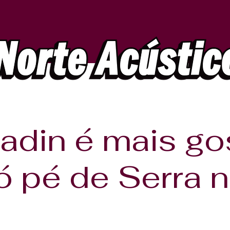
adin é mais g
ó pé de Serra 
sáb., 13 de set.
  |  
Palmas