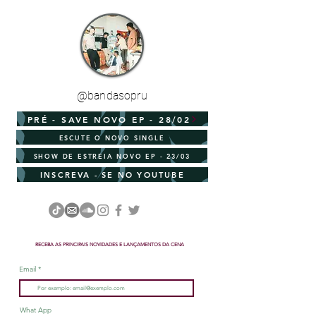
@bandasopru
PRÉ - SAVE NOVO EP - 28/02
ESCUTE O NOVO SINGLE
SHOW DE ESTREIA NOVO EP - 23/03
INSCREVA - SE NO YOUTUBE
RECEBA AS PRINCIPAIS NOVIDADES E LANÇAMENTOS DA CENA
Email
What App